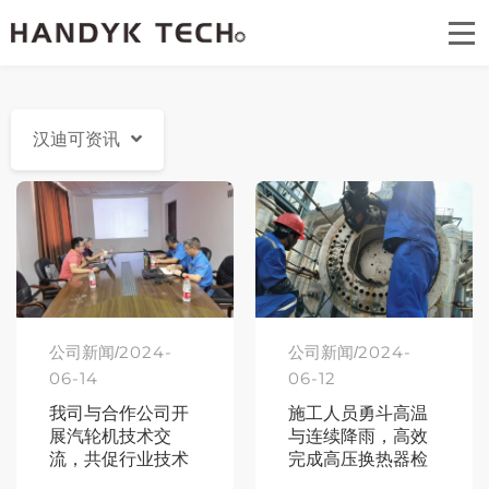
首页
关于汉迪可
汉迪可资讯
汉迪可技术专案
汉迪可资讯
汉迪可公益
联系我们
2024-
2024-
公司新闻/
公司新闻/
06-14
06-12
我司与合作公司开
施工人员勇斗高温
展汽轮机技术交
与连续降雨，高效
流，共促行业技术
完成高压换热器检
进步
修工作