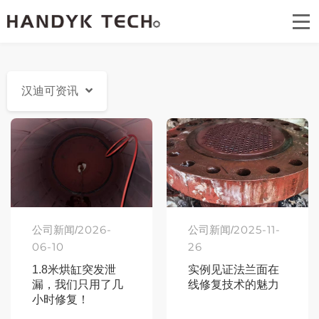
首页
关于汉迪可
汉迪可资讯
汉迪可技术专案
汉迪可资讯
汉迪可公益
联系我们
2026-
2025-11-
公司新闻/
公司新闻/
06-10
26
1.8米烘缸突发泄
实例见证法兰面在
漏，我们只用了几
线修复技术的魅力
小时修复！