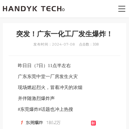
首页
关于汉迪可
突发！广东一化工厂发生爆炸！
汉迪可技术专案
发布时间：2024-07-08
点击数：
338
汉迪可资讯
昨日
日（
7日）11点半左右
汉迪可公益
广东东莞中堂一厂房发生火灾
联系我们
现场燃起烈火，冒着冲天的浓烟
并伴随激烈爆炸声
#东莞爆炸#话题也冲上热搜