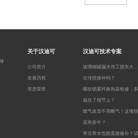
关于汉迪可
汉迪可技术专案
修
公司简介
玻璃钢罐漏水停工损失大
发展历程
在传统修补吗？
资质荣誉
螺纹锁紧环换热器检修，
栽在了细节上？
燃气改造不用断气！这项
底有多牛？
带压带水也能直接修补？