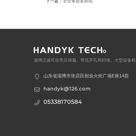
下一篇：
安全事故要新闻
淄博汉迪可在带压堵漏、带压开孔和封堵、大型设备检
山东省淄博市张店区创业火炬广场E座14层
handyk@126.com
05338170584