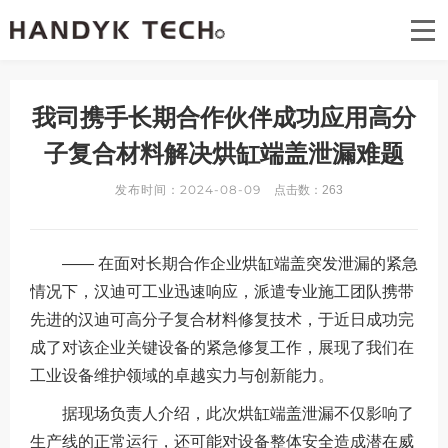
首页
关于汉迪可
我司携手长期合作伙伴成功应用高分
汉迪可技术专案
子复合材料解决烘缸端盖泄漏难题
发布时间：2024-08-09
汉迪可资讯
点击数：
263
汉迪可公益
—— 在面对长期合作企业烘缸端盖突发泄漏的紧急
情况下，汉迪可工业迅速响应，派遣专业施工团队携带
联系我们
先进的汉迪可高分子复合材料修复技术，于近日成功完
成了对该企业关键设备的紧急修复工作，展现了我们在
工业设备维护领域的卓越实力与创新能力。
据现场负责人介绍，此次烘缸端盖泄漏不仅影响了
生产线的正常运行，还可能对设备整体安全造成潜在威